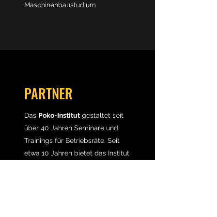
Maschinenbaustudium
PARTNER
Das
Poko-Institut
gestaltet seit
über 40 Jahren Seminare und
Trainings für Betriebsräte. Seit
etwa 10 Jahren bietet das Institut
auch Seminare für Führende und
Beratung im Unternehmen an.
Das Interessante an der
Zusammenarbeit mit dem Poko-
Institut ist neben der sehr